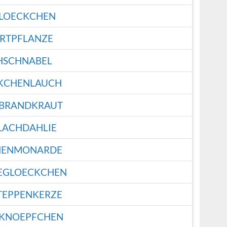
LOECKCHEN
RTPFLANZE
HSCHNABEL
KCHENLAUCH
BRANDKRAUT
LACHDAHLIE
NENMONARDE
EGLOECKCHEN
TEPPENKERZE
RKNOEPFCHEN