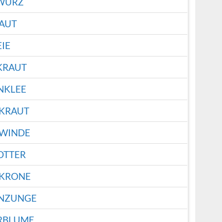
WURZ
AUT
EIE
KRAUT
NKLEE
KRAUT
WINDE
OTTER
RKRONE
NZUNGE
RBLUME