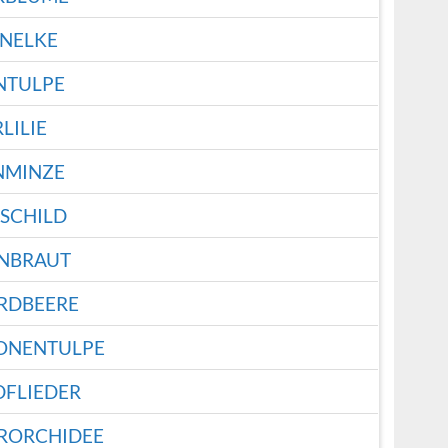
NNELKE
NTULPE
LILIE
NMINZE
SCHILD
NBRAUT
RDBEERE
NENTULPE
DFLIEDER
RORCHIDEE