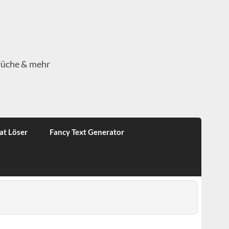
rüche & mehr
at Löser
Fancy Text Generator