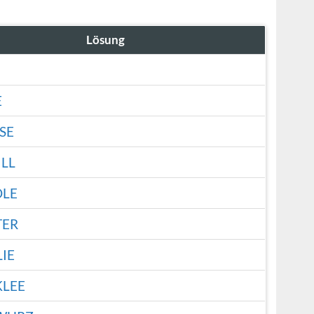
Lösung
E
SE
LL
OLE
TER
LIE
KLEE