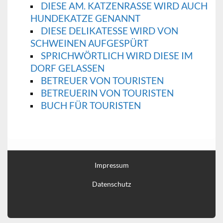
DIESE AM. KATZENRASSE WIRD AUCH
HUNDEKATZE GENANNT
DIESE DELIKATESSE WIRD VON
SCHWEINEN AUFGESPÜRT
SPRICHWÖRTLICH WIRD DIESE IM
DORF GELASSEN
BETREUER VON TOURISTEN
BETREUERIN VON TOURISTEN
BUCH FÜR TOURISTEN
Impressum
Datenschutz