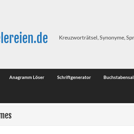
lereien.de
Kreuzworträtsel, Synonyme, Sp
Anagramm Löser
Schriftgenerator
Buchstabensal
mmes