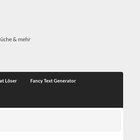
rüche & mehr
at Löser
Fancy Text Generator