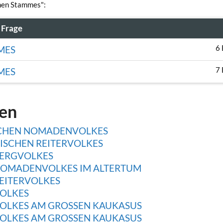
chen Stammes":
Frage
6 
MES
7 
MES
gen
ISCHEN NOMADENVOLKES
ISCHEN REITERVOLKES
BERGVOLKES
 NOMADENVOLKES IM ALTERTUM
REITERVOLKES
VOLKES
VOLKES AM GROSSEN KAUKASUS
VOLKES AM GROSSEN KAUKASUS