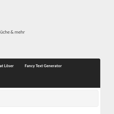
rüche & mehr
at Löser
Fancy Text Generator