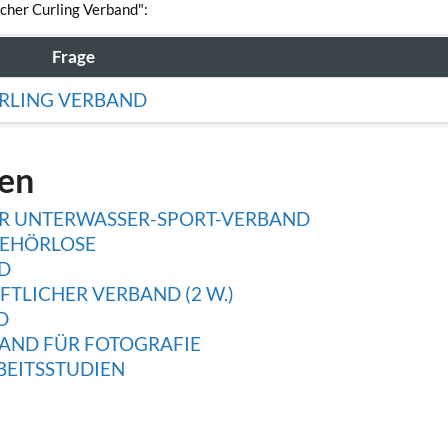
scher Curling Verband":
Frage
RLING VERBAND
gen
R UNTERWASSER-SPORT-VERBAND
GEHÖRLOSE
D
TLICHER VERBAND (2 W.)
D
AND FÜR FOTOGRAFIE
BEITSSTUDIEN