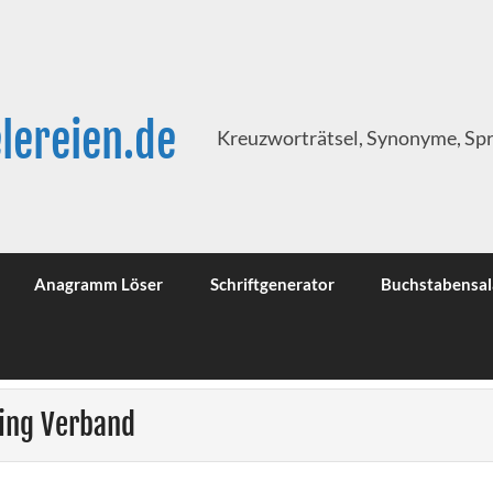
lereien.de
Kreuzworträtsel, Synonyme, Sp
Anagramm Löser
Schriftgenerator
Buchstabensal
ling Verband