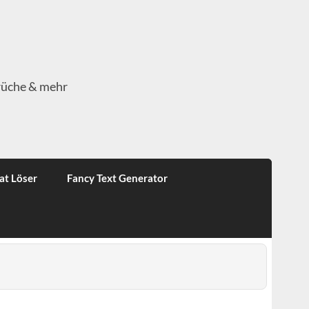
rüche & mehr
at Löser
Fancy Text Generator