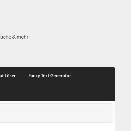
rüche & mehr
at Löser
Fancy Text Generator