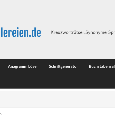
lereien.de
Kreuzworträtsel, Synonyme, Sp
Anagramm Löser
Schriftgenerator
Buchstabensal
":