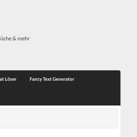
rüche & mehr
at Löser
Fancy Text Generator