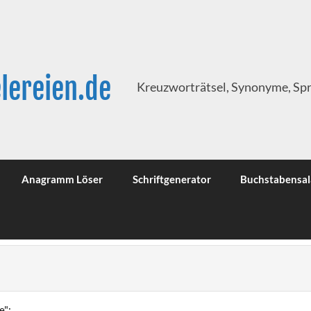
lereien.de
Kreuzworträtsel, Synonyme, Sp
Anagramm Löser
Schriftgenerator
Buchstabensal
e":