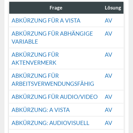
Frage
Lösung
ABKÜRZUNG FÜR A VISTA
AV
ABKÜRZUNG FÜR ABHÄNGIGE
AV
VARIABLE
ABKÜRZUNG FÜR
AV
AKTENVERMERK
ABKÜRZUNG FÜR
AV
ARBEITSVERWENDUNGSFÄHIG
ABKÜRZUNG FÜR AUDIO/VIDEO
AV
ABKÜRZUNG: A VISTA
AV
ABKÜRZUNG: AUDIOVISUELL
AV