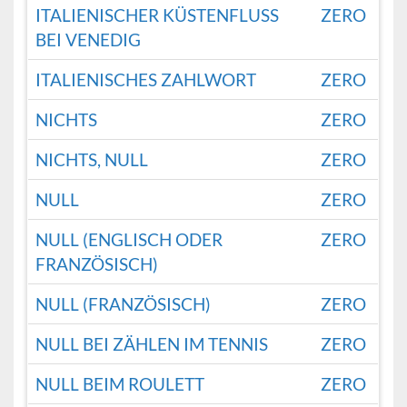
ITALIENISCHER KÜSTENFLUSS
ZERO
BEI VENEDIG
ITALIENISCHES ZAHLWORT
ZERO
NICHTS
ZERO
NICHTS, NULL
ZERO
NULL
ZERO
NULL (ENGLISCH ODER
ZERO
FRANZÖSISCH)
NULL (FRANZÖSISCH)
ZERO
NULL BEI ZÄHLEN IM TENNIS
ZERO
NULL BEIM ROULETT
ZERO