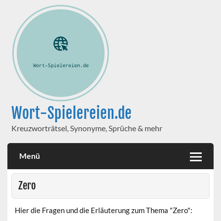
Wort-Spielereien.de
Kreuzworträtsel, Synonyme, Sprüche & mehr
Menü
Zero
Hier die Fragen und die Erläuterung zum Thema "Zero":