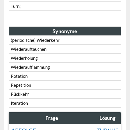
Turn.;
Synonyme
(periodische) Wiederkehr
Wiederauftauchen
Wiederholung
Wiederaufflammung
Rotation
Repetition
Rückkehr
Iteration
Frage
Lösung