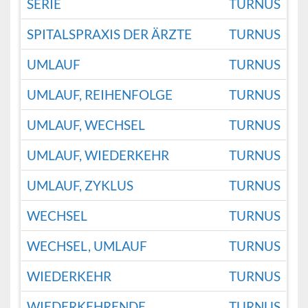
SERIE
TURNUS
SPITALSPRAXIS DER ÄRZTE
TURNUS
UMLAUF
TURNUS
UMLAUF, REIHENFOLGE
TURNUS
UMLAUF, WECHSEL
TURNUS
UMLAUF, WIEDERKEHR
TURNUS
UMLAUF, ZYKLUS
TURNUS
WECHSEL
TURNUS
WECHSEL, UMLAUF
TURNUS
WIEDERKEHR
TURNUS
WIEDERKEHRENDE
TURNUS