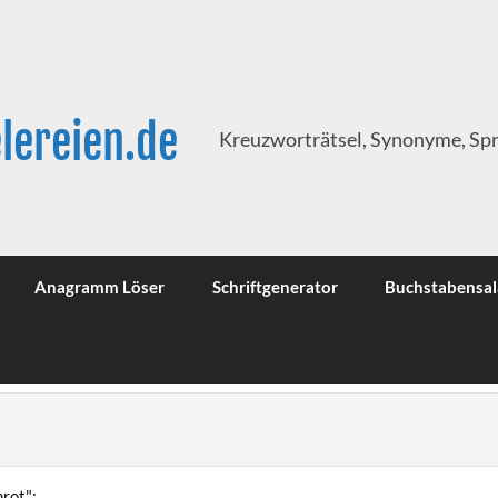
lereien.de
Kreuzworträtsel, Synonyme, Sp
Anagramm Löser
Schriftgenerator
Buchstabensal
rot":