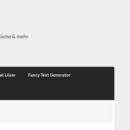
rüche & mehr
at Löser
Fancy Text Generator