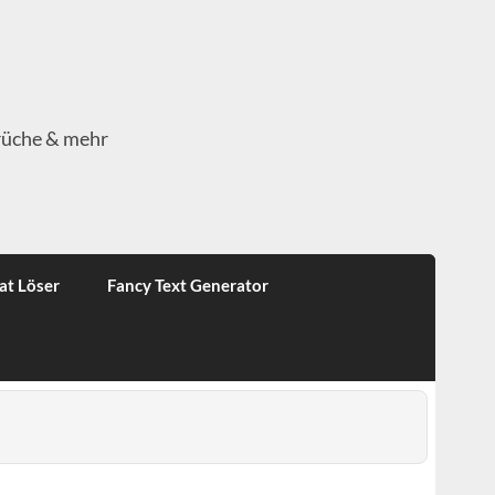
rüche & mehr
at Löser
Fancy Text Generator