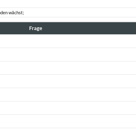
öden wächst;
Frage