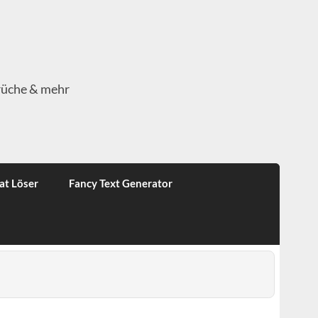
rüche & mehr
at Löser
Fancy Text Generator