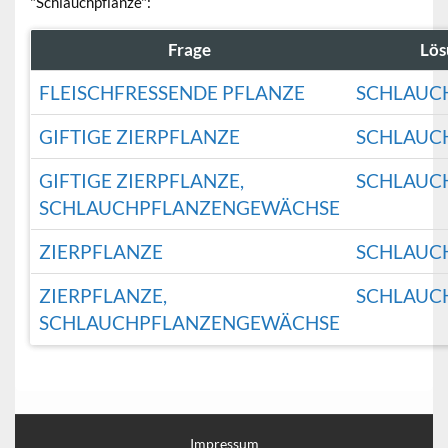
"Schlauchpflanze":
Frage
Lös
FLEISCHFRESSENDE PFLANZE
SCHLAUC
GIFTIGE ZIERPFLANZE
SCHLAUC
GIFTIGE ZIERPFLANZE,
SCHLAUC
SCHLAUCHPFLANZENGEWÄCHSE
ZIERPFLANZE
SCHLAUC
ZIERPFLANZE,
SCHLAUC
SCHLAUCHPFLANZENGEWÄCHSE
Impressum