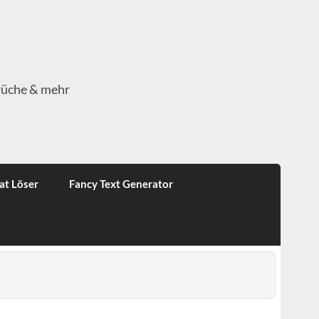
rüche & mehr
at Löser
Fancy Text Generator