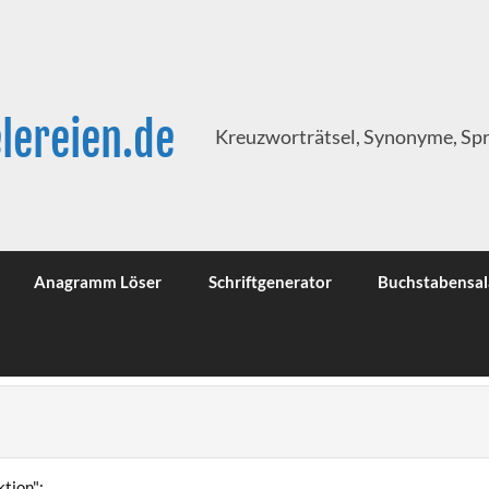
lereien.de
Kreuzworträtsel, Synonyme, Sp
Anagramm Löser
Schriftgenerator
Buchstabensal
tion":