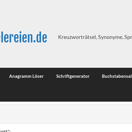
lereien.de
Kreuzworträtsel, Synonyme, Sp
Anagramm Löser
Schriftgenerator
Buchstabensal
ontt":