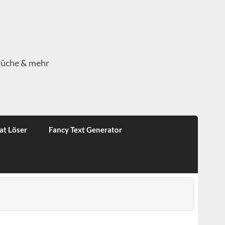
rüche & mehr
at Löser
Fancy Text Generator