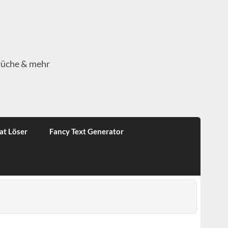
rüche & mehr
at Löser
Fancy Text Generator