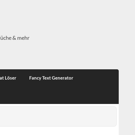
rüche & mehr
at Löser
Fancy Text Generator