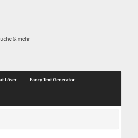
rüche & mehr
at Löser
Fancy Text Generator