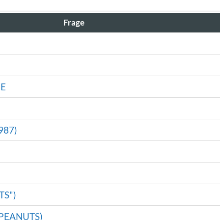
Frage
ME
987)
TS")
PEANUTS)