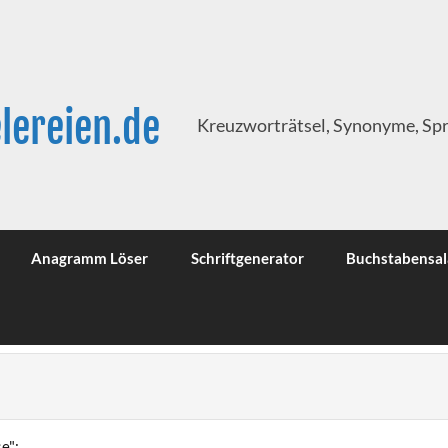
lereien.de
Kreuzworträtsel, Synonyme, Sp
Anagramm Löser
Schriftgenerator
Buchstabensal
e":