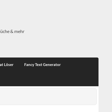
rüche & mehr
at Löser
Fancy Text Generator