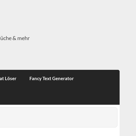
rüche & mehr
at Löser
Fancy Text Generator