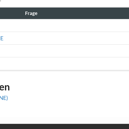
Frage
ME
gen
NE)