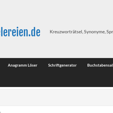
lereien.de
Kreuzworträtsel, Synonyme, Sp
Anagramm Löser
Schriftgenerator
Buchstabensal
: