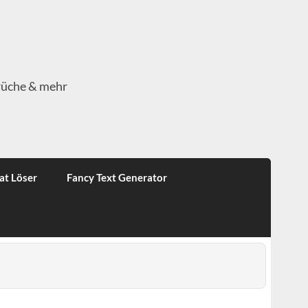
rüche & mehr
at Löser
Fancy Text Generator