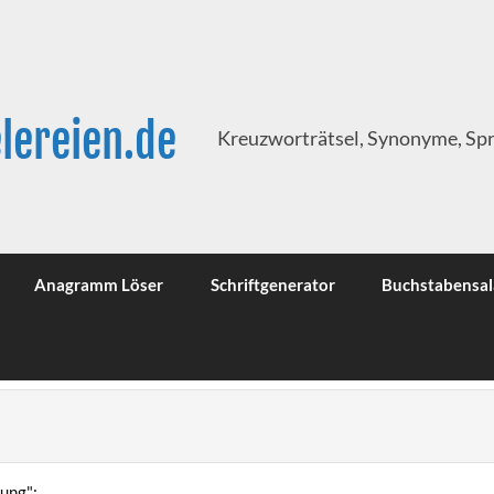
lereien.de
Kreuzworträtsel, Synonyme, Sp
Anagramm Löser
Schriftgenerator
Buchstabensal
ung":