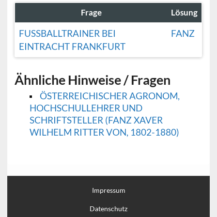
Frage
Lösung
FUSSBALLTRAINER BEI E
FANZ
INTRACHT FRANKFURT
Ähnliche Hinweise / Fragen
ÖSTERREICHISCHER AGRONOM,
HOCHSCHULLEHRER UND
SCHRIFTSTELLER (FANZ XAVER
WILHELM RITTER VON, 1802-1880)
Impressum
Datenschutz