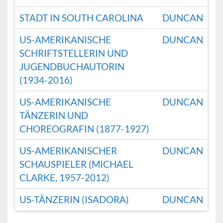
STADT IN SOUTH CAROLINA
DUNCAN
US-AMERIKANISCHE
DUNCAN
SCHRIFTSTELLERIN UND
JUGENDBUCHAUTORIN
(1934-2016)
US-AMERIKANISCHE
DUNCAN
TÄNZERIN UND
CHOREOGRAFIN (1877-1927)
US-AMERIKANISCHER
DUNCAN
SCHAUSPIELER (MICHAEL
CLARKE, 1957-2012)
US-TÄNZERIN (ISADORA)
DUNCAN