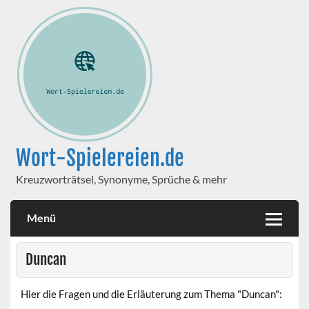
Wort-Spielereien.de
Kreuzworträtsel, Synonyme, Sprüche & mehr
Menü
Duncan
Hier die Fragen und die Erläuterung zum Thema "Duncan":