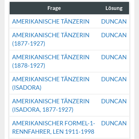
Frage
Lösung
AMERIKANISCHE TÄNZERIN
DUNCAN
AMERIKANISCHE TÄNZERIN
DUNCAN
(1877-1927)
AMERIKANISCHE TÄNZERIN
DUNCAN
(1878-1927)
AMERIKANISCHE TÄNZERIN
DUNCAN
(ISADORA)
AMERIKANISCHE TÄNZERIN
DUNCAN
(ISADORA, 1877-1927)
AMERIKANISCHER FORMEL-1-
DUNCAN
RENNFAHRER, LEN 1911-1998