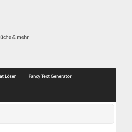
rüche & mehr
at Löser
Fancy Text Generator