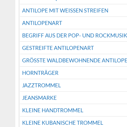
ANTILOPE MIT WEISSEN STREIFEN
ANTILOPENART
BEGRIFF AUS DER POP- UND ROCKMUSI
GESTREIFTE ANTILOPENART
GRÖSSTE WALDBEWOHNENDE ANTILOPE 
HORNTRÄGER
JAZZTROMMEL
JEANSMARKE
KLEINE HANDTROMMEL
KLEINE KUBANISCHE TROMMEL