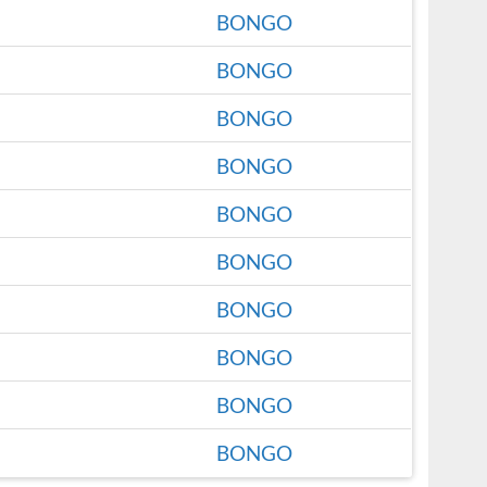
BONGO
BONGO
BONGO
BONGO
BONGO
BONGO
BONGO
BONGO
BONGO
BONGO