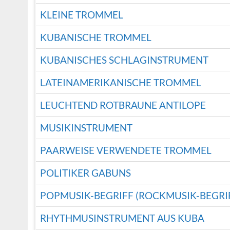
KLEINE TROMMEL
KUBANISCHE TROMMEL
KUBANISCHES SCHLAGINSTRUMENT
LATEINAMERIKANISCHE TROMMEL
LEUCHTEND ROTBRAUNE ANTILOPE
MUSIKINSTRUMENT
PAARWEISE VERWENDETE TROMMEL
POLITIKER GABUNS
POPMUSIK-BEGRIFF (ROCKMUSIK-BEGRI
RHYTHMUSINSTRUMENT AUS KUBA