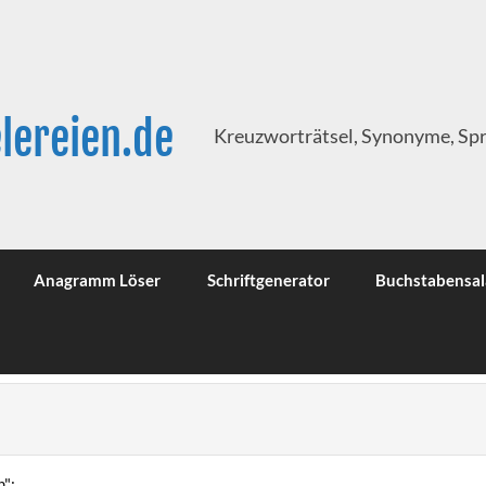
lereien.de
Kreuzworträtsel, Synonyme, Sp
Anagramm Löser
Schriftgenerator
Buchstabensal
n":