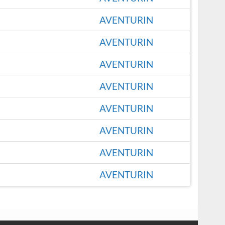
AVENTURIN
AVENTURIN
AVENTURIN
AVENTURIN
AVENTURIN
AVENTURIN
AVENTURIN
AVENTURIN