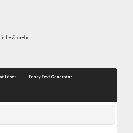
rüche & mehr
at Löser
Fancy Text Generator