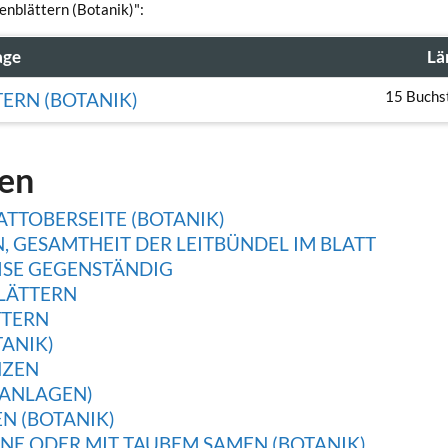
enblättern (Botanik)":
age
Lä
15 Buchs
ERN (BOTANIK)
gen
TTOBERSEITE (BOTANIK)
 GESAMTHEIT DER LEITBÜNDEL IM BLATT
ISE GEGENSTÄNDIG
LÄTTERN
TTERN
ANIK)
NZEN
NANLAGEN)
N (BOTANIK)
NE ODER MIT TAUBEM SAMEN (BOTANIK)