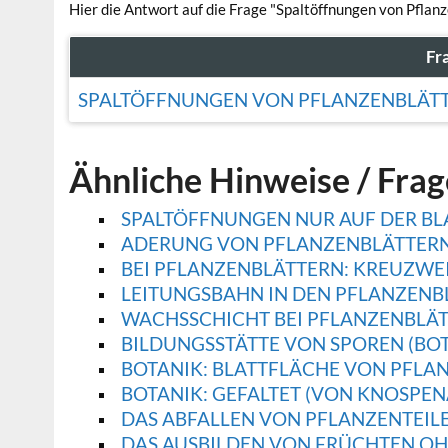
Hier die Antwort auf die Frage "Spaltöffnungen von Pflanz
Fr
SPALTÖFFNUNGEN VON PFLANZENBLÄTT
Ähnliche Hinweise / Fra
SPALTÖFFNUNGEN NUR AUF DER BLA
ADERUNG VON PFLANZENBLÄTTERN,
BEI PFLANZENBLÄTTERN: KREUZWE
LEITUNGSBAHN IN DEN PFLANZENB
WACHSSCHICHT BEI PFLANZENBLÄ
BILDUNGSSTÄTTE VON SPOREN (BOT
BOTANIK: BLATTFLÄCHE VON PFLA
BOTANIK: GEFALTET (VON KNOSPE
DAS ABFALLEN VON PFLANZENTEILE
DAS AUSBILDEN VON FRÜCHTEN OH