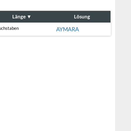
Länge
▼
Lösung
uchstaben
AYMARA