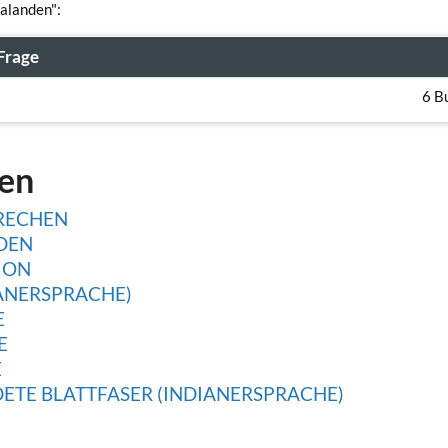
ralanden":
Frage
6 B
gen
PRECHEN
DEN
ION
ANERSPRACHE)
E
E
E
ETE BLATTFASER (INDIANERSPRACHE)