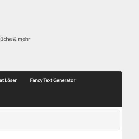
rüche & mehr
at Löser
Fancy Text Generator