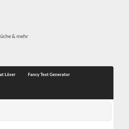
rüche & mehr
at Löser
Fancy Text Generator