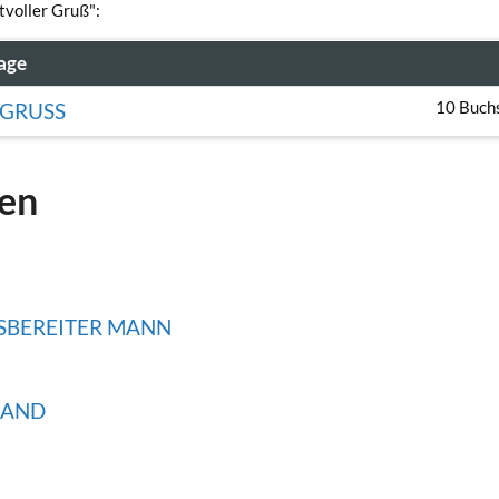
tvoller Gruß":
age
10 Buch
GRUSS
gen
FSBEREITER MANN
AND