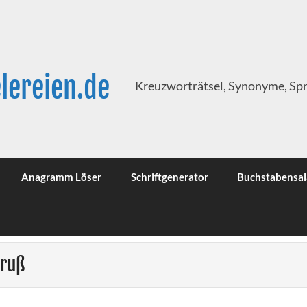
lereien.de
Kreuzworträtsel, Synonyme, Sp
Anagramm Löser
Schriftgenerator
Buchstabensal
Gruß