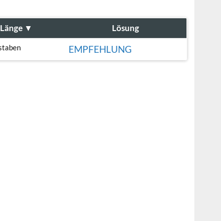
Länge
▼
Lösung
staben
EMPFEHLUNG