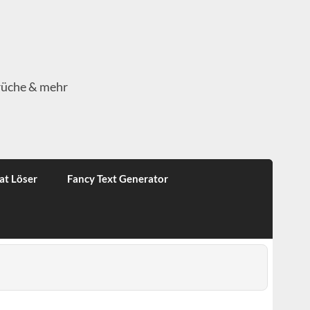
rüche & mehr
at Löser
Fancy Text Generator