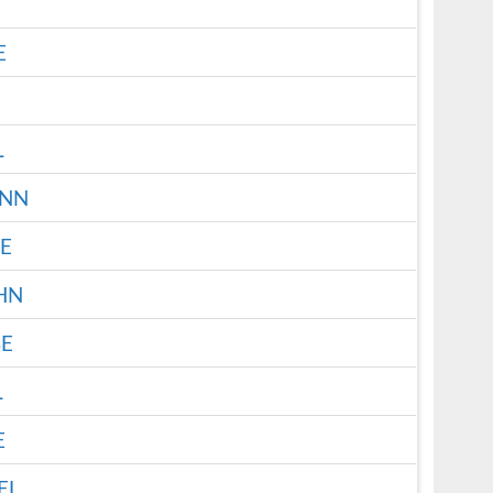
E
L
NN
E
HN
E
L
E
EL