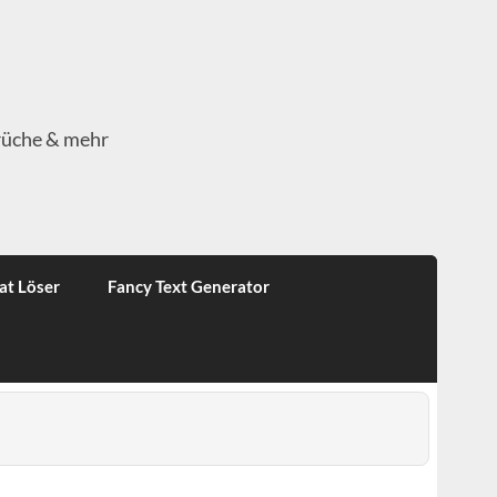
rüche & mehr
at Löser
Fancy Text Generator