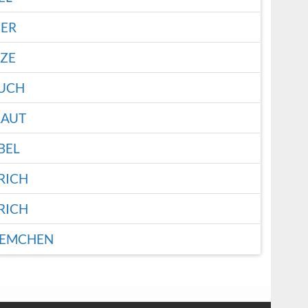
ER
ZE
UCH
RAUT
BEL
RICH
RICH
UEMCHEN