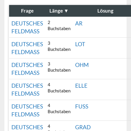
Frage
Länge
▼
Lösung
2
DEUTSCHES
AR
Buchstaben
FELDMASS
3
DEUTSCHES
LOT
Buchstaben
FELDMASS
3
DEUTSCHES
OHM
Buchstaben
FELDMASS
4
DEUTSCHES
ELLE
Buchstaben
FELDMASS
4
DEUTSCHES
FUSS
Buchstaben
FELDMASS
4
DEUTSCHES
GRAD