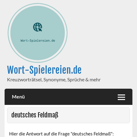
Wort-Spielereien.de
Kreuzworträtsel, Synonyme, Sprüche & mehr
Menü
deutsches Feldmaß
Hier die Antwort auf die Frage "deutsches Feldmaß":