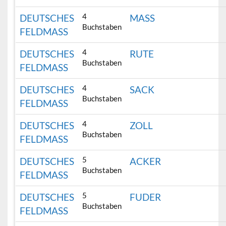
4
DEUTSCHES
MASS
Buchstaben
FELDMASS
4
DEUTSCHES
RUTE
Buchstaben
FELDMASS
4
DEUTSCHES
SACK
Buchstaben
FELDMASS
4
DEUTSCHES
ZOLL
Buchstaben
FELDMASS
5
DEUTSCHES
ACKER
Buchstaben
FELDMASS
5
DEUTSCHES
FUDER
Buchstaben
FELDMASS