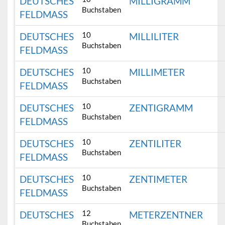
DEUTSCHES
MILLIGRAMM
Buchstaben
FELDMASS
10
DEUTSCHES
MILLILITER
Buchstaben
FELDMASS
10
DEUTSCHES
MILLIMETER
Buchstaben
FELDMASS
10
DEUTSCHES
ZENTIGRAMM
Buchstaben
FELDMASS
10
DEUTSCHES
ZENTILITER
Buchstaben
FELDMASS
10
DEUTSCHES
ZENTIMETER
Buchstaben
FELDMASS
12
DEUTSCHES
METERZENTNER
Buchstaben