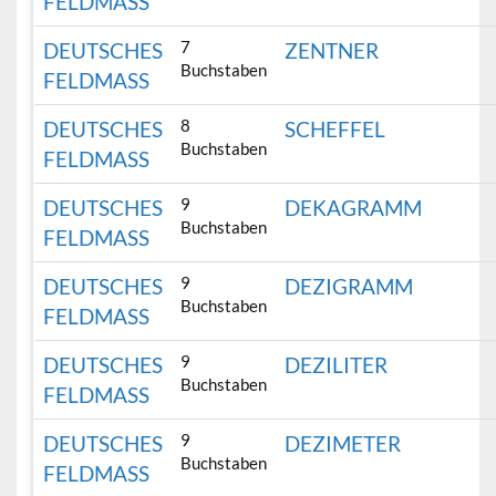
FELDMASS
7
DEUTSCHES
ZENTNER
Buchstaben
FELDMASS
8
DEUTSCHES
SCHEFFEL
Buchstaben
FELDMASS
9
DEUTSCHES
DEKAGRAMM
Buchstaben
FELDMASS
9
DEUTSCHES
DEZIGRAMM
Buchstaben
FELDMASS
9
DEUTSCHES
DEZILITER
Buchstaben
FELDMASS
9
DEUTSCHES
DEZIMETER
Buchstaben
FELDMASS