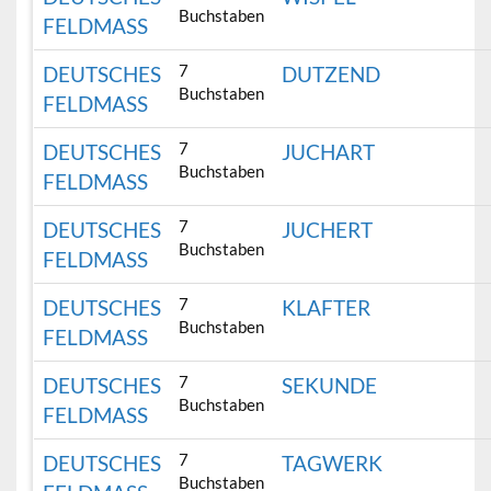
Buchstaben
FELDMASS
7
DEUTSCHES
DUTZEND
Buchstaben
FELDMASS
7
DEUTSCHES
JUCHART
Buchstaben
FELDMASS
7
DEUTSCHES
JUCHERT
Buchstaben
FELDMASS
7
DEUTSCHES
KLAFTER
Buchstaben
FELDMASS
7
DEUTSCHES
SEKUNDE
Buchstaben
FELDMASS
7
DEUTSCHES
TAGWERK
Buchstaben