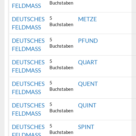
Buchstaben
FELDMASS
5
DEUTSCHES
METZE
Buchstaben
FELDMASS
5
DEUTSCHES
PFUND
Buchstaben
FELDMASS
5
DEUTSCHES
QUART
Buchstaben
FELDMASS
5
DEUTSCHES
QUENT
Buchstaben
FELDMASS
5
DEUTSCHES
QUINT
Buchstaben
FELDMASS
5
DEUTSCHES
SPINT
Buchstaben
FELDMASS