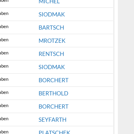
aben
MICHEL
aben
SIODMAK
aben
BARTSCH
aben
MROTZEK
aben
RENTSCH
aben
SIODMAK
aben
BORCHERT
aben
BERTHOLD
aben
BORCHERT
aben
SEYFARTH
aben
PLATSCHEK