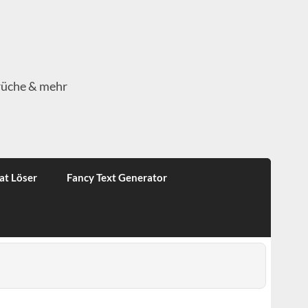
rüche & mehr
at Löser
Fancy Text Generator