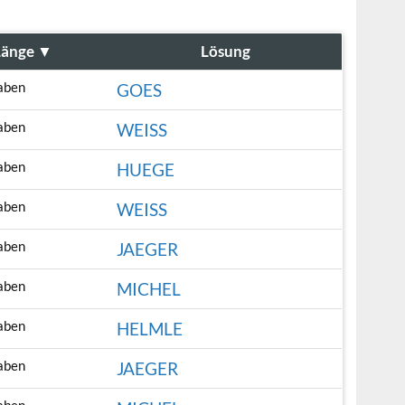
Länge
▼
Lösung
aben
GOES
aben
WEISS
aben
HUEGE
aben
WEISS
aben
JAEGER
aben
MICHEL
aben
HELMLE
aben
JAEGER