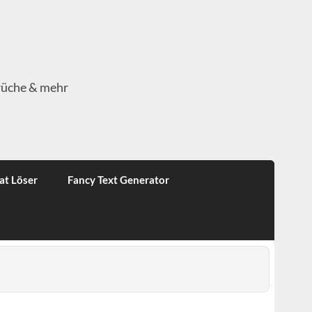
rüche & mehr
at Löser
Fancy Text Generator