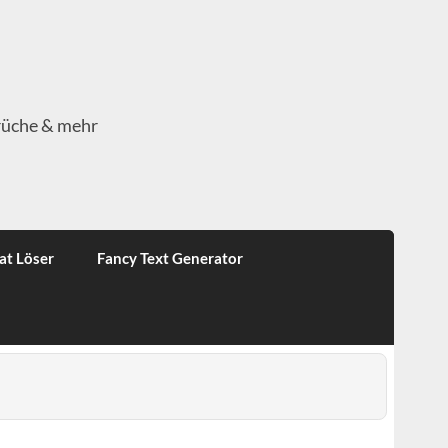
rüche & mehr
at Löser
Fancy Text Generator