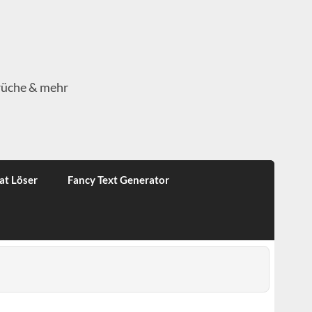
rüche & mehr
at Löser
Fancy Text Generator