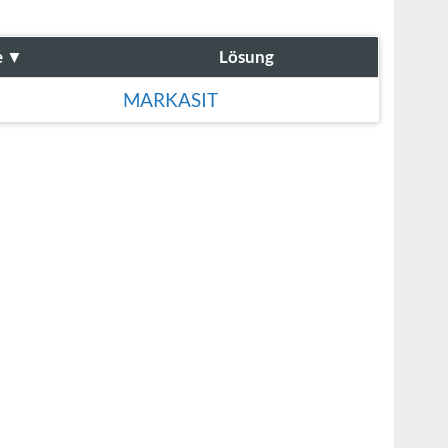
e
▼
Lösung
MARKASIT