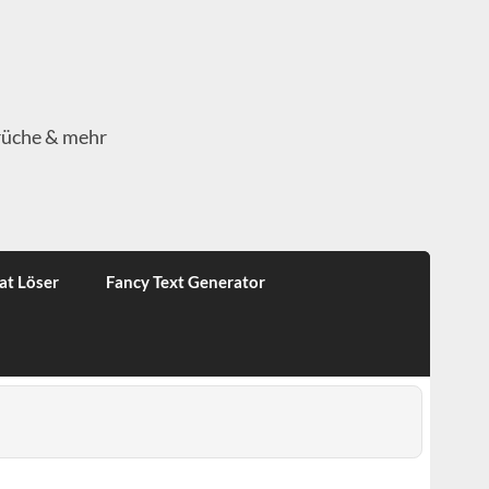
rüche & mehr
at Löser
Fancy Text Generator