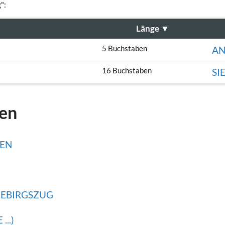
":
Länge
▼
5 Buchstaben
A
16 Buchstaben
SI
gen
IEN
GEBIRGSZUG
..)