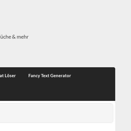
rüche & mehr
at Löser
Fancy Text Generator