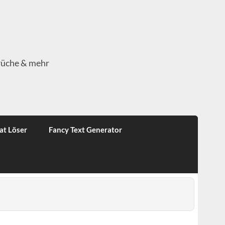
rüche & mehr
at Löser
Fancy Text Generator