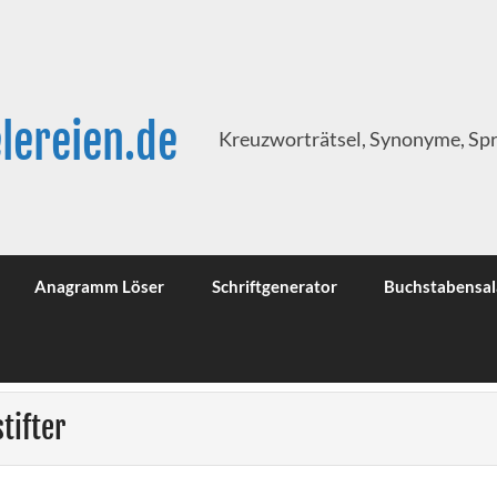
lereien.de
Kreuzworträtsel, Synonyme, Sp
Anagramm Löser
Schriftgenerator
Buchstabensal
tifter