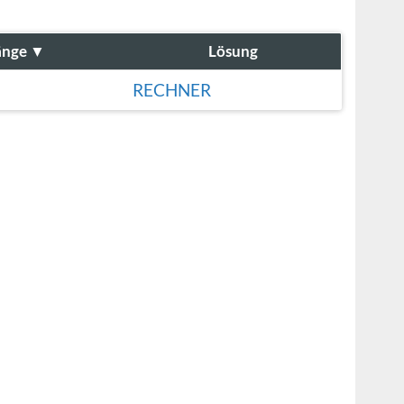
änge
▼
Lösung
RECHNER