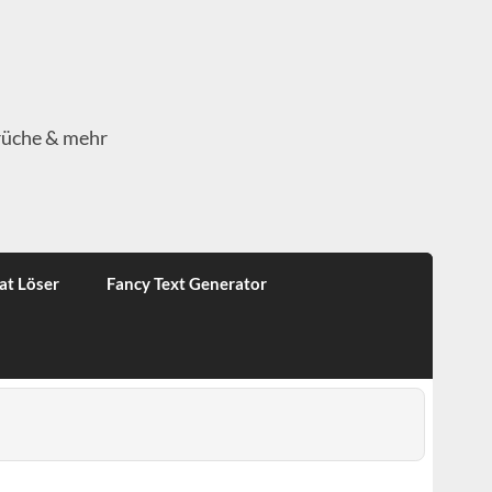
rüche & mehr
at Löser
Fancy Text Generator