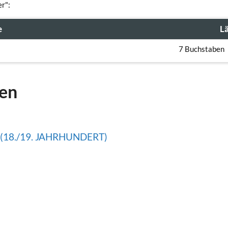
r":
e
L
7 Buchstaben
gen
18./19. JAHRHUNDERT)