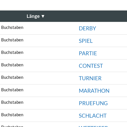
Länge
▼
 Buchstaben
DERBY
 Buchstaben
SPIEL
 Buchstaben
PARTIE
 Buchstaben
CONTEST
 Buchstaben
TURNIER
 Buchstaben
MARATHON
 Buchstaben
PRUEFUNG
 Buchstaben
SCHLACHT