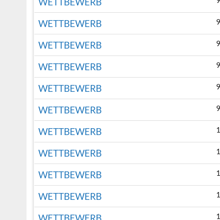
9
WETTBEWERB
9
WETTBEWERB
9
WETTBEWERB
9
WETTBEWERB
9
WETTBEWERB
9
WETTBEWERB
1
WETTBEWERB
1
WETTBEWERB
1
WETTBEWERB
1
WETTBEWERB
1
WETTBEWERB