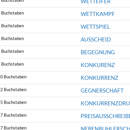
 Buchstaben
WETTEIFER
 Buchstaben
WETTKAMPF
 Buchstaben
WETTSPIEL
 Buchstaben
AUSSCHEID
 Buchstaben
BEGEGNUNG
 Buchstaben
KONKURENZ
0 Buchstaben
KONKURRENZ
2 Buchstaben
GEGNERSCHAFT
5 Buchstaben
KONKURRENZDRU
7 Buchstaben
PREISAUSSCHREIB
7 Buchstaben
NEBENBUHLERSC