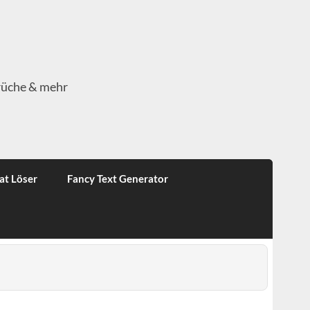
rüche & mehr
at Löser
Fancy Text Generator