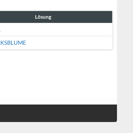
Lösung
L
KSBLUME