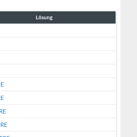
Lösung
RE
RE
RE
ERE