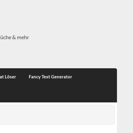
rüche & mehr
at Löser
Fancy Text Generator