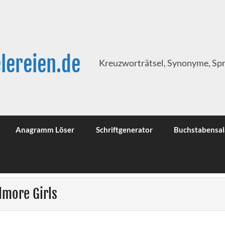
lereien.de
Kreuzworträtsel, Synonyme, Sp
Anagramm Löser
Schriftgenerator
Buchstabensal
lmore Girls