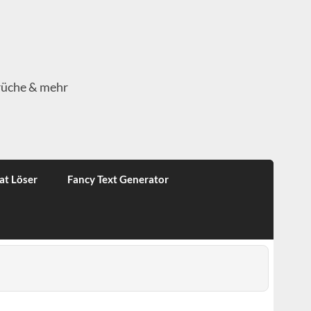
rüche & mehr
at Löser
Fancy Text Generator