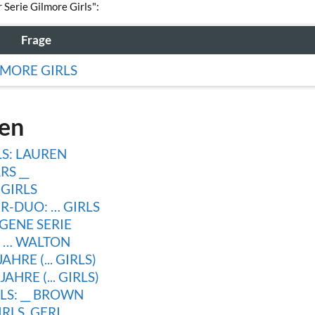
 Serie Gilmore Girls":
Frage
LMORE GIRLS
gen
LS: LAUREN
S __
GIRLS
R-DUO: … GIRLS
GENE SERIE
: … WALTON
HRE (... GIRLS)
HRE (... GIRLS)
LS: __ BROWN
RLS, GERI