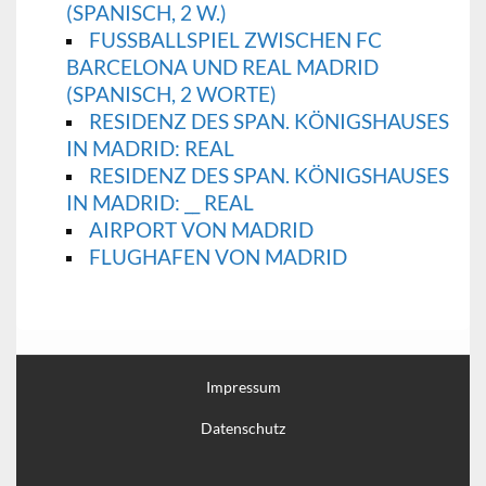
SPANISCH, 2 W.)
FUSSBALLSPIEL ZWISCHEN FC B
ARCELONA UND REAL MADRID (
SPANISCH, 2 WORTE)
RESIDENZ DES SPAN. KÖNIGSHAUSES
IN MADRID: REAL
RESIDENZ DES SPAN. KÖNIGSHAUSES
IN MADRID: __ REAL
AIRPORT VON MADRID
FLUGHAFEN VON MADRID
Impressum
Datenschutz