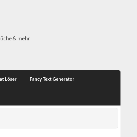
rüche & mehr
at Löser
Fancy Text Generator