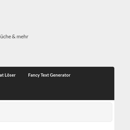
rüche & mehr
at Löser
Fancy Text Generator