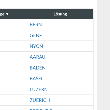
ge
▼
Lösung
BERN
GENF
NYON
AARAU
BADEN
BASEL
LUZERN
ZUERICH