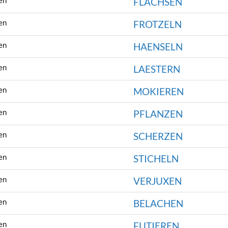
en
FLACHSEN
en
FROTZELN
en
HAENSELN
en
LAESTERN
en
MOKIEREN
en
PFLANZEN
en
SCHERZEN
en
STICHELN
en
VERJUXEN
en
BELACHEN
en
FUTIEREN