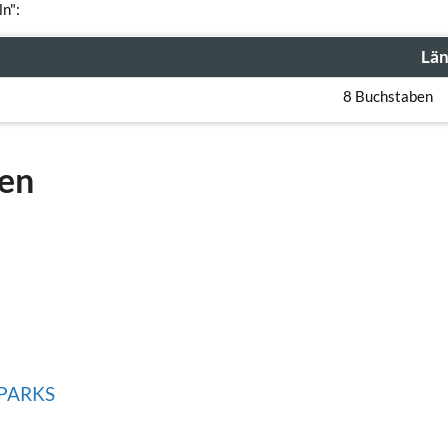
ln":
Lä
8 Buchstaben
gen
PARKS