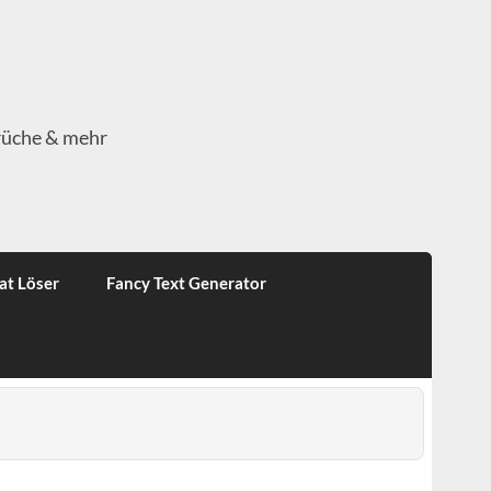
rüche & mehr
at Löser
Fancy Text Generator